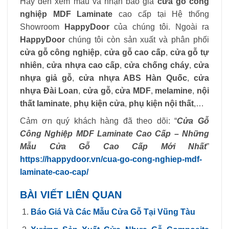
Hãy đến xem mẫu và nhận báo giá
cửa gỗ công
nghiệp MDF Laminate
cao cấp tại Hệ thống
Showroom
HappyDoor
của chúng tôi. Ngoài ra
HappyDoor
chúng tôi còn sản xuất và phân phối
cửa gỗ công nghiệp
,
cửa gỗ cao cấp
,
cửa gỗ tự
nhiên
,
cửa nhựa cao cấp
,
cửa chống cháy
,
cửa
nhựa giả gỗ
,
cửa nhựa ABS Hàn Quốc
,
cửa
nhựa Đài Loan
,
cửa gỗ
,
cửa MDF
,
melamine
,
nội
thất laminate
,
phụ kiện cửa
,
phụ kiện nội thất
,…
Cảm ơn quý khách hàng đã theo dõi: “
Cửa Gỗ
Công Nghiệp MDF Laminate Cao Cấp – Những
Mẫu Cửa Gỗ Cao Cấp Mới Nhất
”
https://happydoor.vn/cua-go-cong-nghiep-mdf-
laminate-cao-cap/
BÀI VIẾT LIÊN QUAN
Báo Giá Và Các Mẫu Cửa Gỗ Tại Vũng Tàu