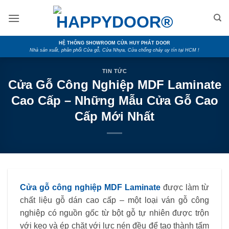
Skip
to
content
HỆ THỐNG SHOWROOM CỬA HUY PHÁT DOOR
Nhà sản xuất, phân phối Cửa gỗ, Cửa Nhựa, Cửa chống cháy uy tín tại HCM !
TIN TỨC
Cửa Gỗ Công Nghiệp MDF Laminate
Cao Cấp – Những Mẫu Cửa Gỗ Cao
Cấp Mới Nhất
Cửa gỗ công nghiệp MDF Laminate
được làm từ
chất liệu gỗ dán cao cấp – một loại ván gỗ công
nghiệp có nguồn gốc từ bột gỗ tự nhiên được trộn
với keo và ép chặt với lực nén đều để tạo thành tấm