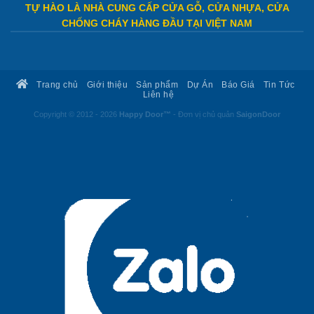
TỰ HÀO LÀ NHÀ CUNG CẤP CỬA GỖ, CỬA NHỰA, CỬA
CHỐNG CHÁY HÀNG ĐẦU TẠI VIỆT NAM
Trang chủ
Giới thiệu
Sản phẩm
Dự Án
Báo Giá
Tin Tức
Liên hệ
Copyright © 2012 - 2026
Happy Door™
- Đơn vị chủ quản
SaigonDoor