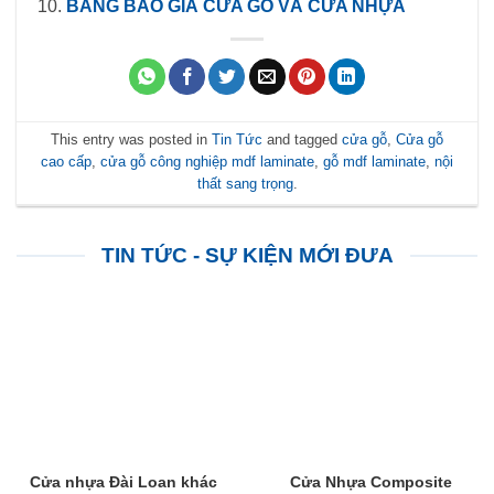
BẢNG BÁO GIÁ CỬA GỖ VÀ CỬA NHỰA
This entry was posted in
Tin Tức
and tagged
cửa gỗ
,
Cửa gỗ
cao cấp
,
cửa gỗ công nghiệp mdf laminate
,
gỗ mdf laminate
,
nội
thất sang trọng
.
TIN TỨC - SỰ KIỆN MỚI ĐƯA
Cửa nhựa Đài Loan khác
Cửa Nhựa Composite