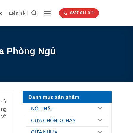
ức
Liên hệ
0827 011 011
a Phòng Ngủ
Danh mục sản phẩm
 sử
NỘI THẤT
ững
 và
CỬA CHỐNG CHÁY
CỬA NHỰA