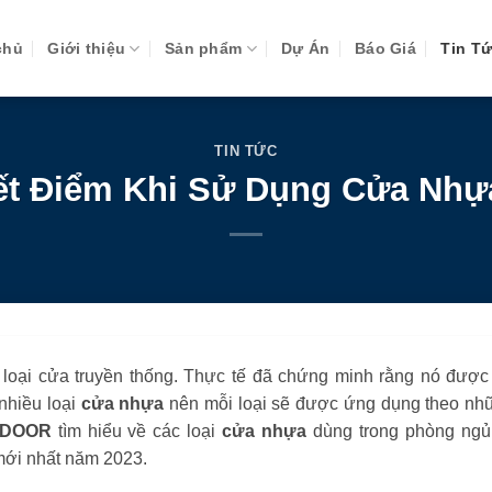
chủ
Giới thiệu
Sản phẩm
Dự Án
Báo Giá
Tin T
TIN TỨC
ết Điểm Khi Sử Dụng Cửa Nhự
 loại cửa truyền thống. Thực tế đã chứng minh rằng nó được
 nhiều loại
cửa nhựa
nên mỗi loại sẽ được ứng dụng theo nh
DOOR
tìm hiểu về các loại
cửa nhựa
dùng trong phòng ngủ
 mới nhất năm 2023.