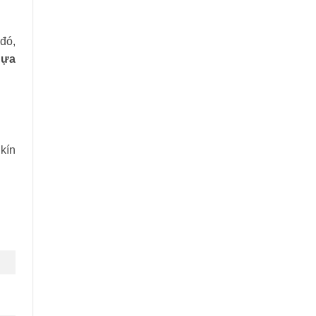
 đó,
hựa
kín