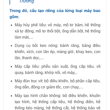
Trường
Trong đó, cấu tạo riêng của từng loại máy bao
gồm:
Máy hủy phế liệu: vỏ máy, mô tơ băm, hệ thống
xả tự động, mô tơ thổi bột, ống dẫn bột, hệ thống
làm mát,…
Dụng cụ bôi keo nóng: bánh răng, bảng điều
khiển, xích, con lăn ép, màng giữ, khay keo, con
lăn, thanh dọc,…
Máy cấp liệu: phễu sản xuất, ống cấp liệu, vít
quay, bánh răng, khớp nối, vỏ máy,..
Máy đùn trục vít: bộ điều khiển, bộ phận cấp liệu,
ống dẫn, động cơ giảm tốc, con chạy,…
Máy tạo hình chân không: bộ điều khiển, khuôn
tạo hình, hệ thống cấp liệu, hệ thống điện, hệ
thống kéo màng, hệ thống cắt, hệ thống bảo vệ