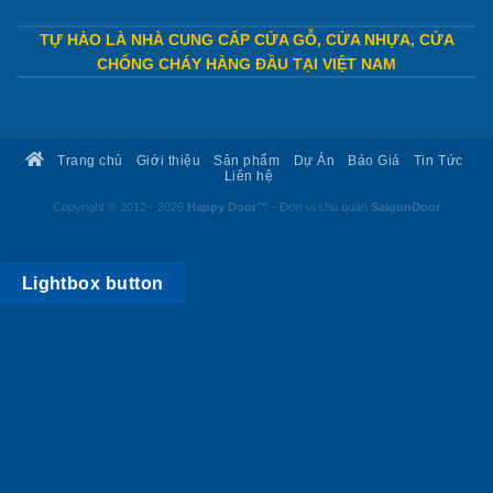
TỰ HÀO LÀ NHÀ CUNG CẤP CỬA GỖ, CỬA NHỰA, CỬA
CHỐNG CHÁY HÀNG ĐẦU TẠI VIỆT NAM
Trang chủ
Giới thiệu
Sản phẩm
Dự Án
Báo Giá
Tin Tức
Liên hệ
Copyright © 2012 - 2026
Happy Door™
- Đơn vị chủ quản
SaigonDoor
Lightbox button