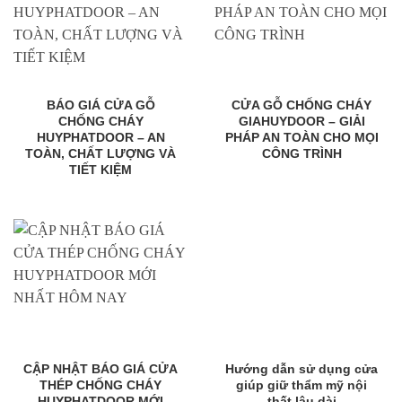
BÁO GIÁ CỬA GỖ
CỬA GỖ CHỐNG CHÁY
CHỐNG CHÁY
GIAHUYDOOR – GIẢI
HUYPHATDOOR – AN
PHÁP AN TOÀN CHO MỌI
TOÀN, CHẤT LƯỢNG VÀ
CÔNG TRÌNH
TIẾT KIỆM
CẬP NHẬT BÁO GIÁ CỬA
Hướng dẫn sử dụng cửa
THÉP CHỐNG CHÁY
giúp giữ thẩm mỹ nội
HUYPHATDOOR MỚI
thất lâu dài