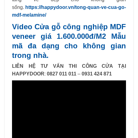
sống.
https://happydoor.vn/tong-quan-ve-cua-go-
mdf-melamine/
Video Cửa gỗ công nghiệp MDF
veneer giá 1.600.000đ/M2 Mẫu
mã đa dạng cho không gian
trong nhà.
LIÊN HỆ TƯ VẤN THI CÔNG CỬA TẠI
HAPPYDOOR
:
0827 011 011
–
0931 424 871