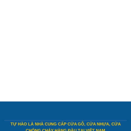
TỰ HÀO LÀ NHÀ CUNG CẤP CỬA GỖ, CỬA NHỰA, CỬA
CHỐNG CHÁY HÀNG ĐẦU TẠI VIỆT NAM