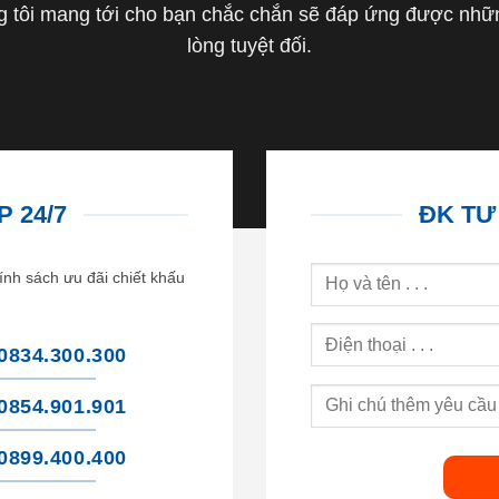
tôi mang tới cho bạn chắc chắn sẽ đáp ứng được nhữn
lòng tuyệt đối.
 24/7
ĐK TƯ
ính sách ưu đãi chiết khấu
0834.300.300
0854.901.901
0899.400.400