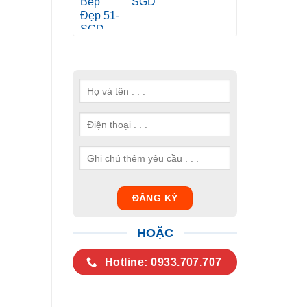
SGD
HOẶC
Hotline: 0933.707.707