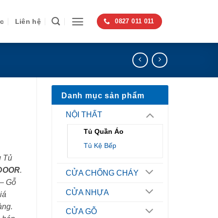
ức
Liên hệ
0827 011 011
Danh mục sản phẩm
NỘI THẤT
Tủ Quần Áo
Tủ Kệ Bếp
g Tủ
DOOR
.
CỬA CHỐNG CHÁY
 – Gỗ
CỬA NHỰA
iá
àng.
CỬA GỖ