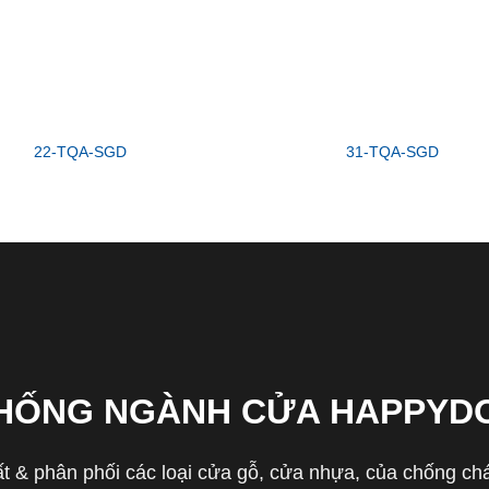
22-TQA-SGD
31-TQA-SGD
THỐNG NGÀNH CỬA HAPPYD
 & phân phối các loại cửa gỗ, cửa nhựa, của chống cháy 