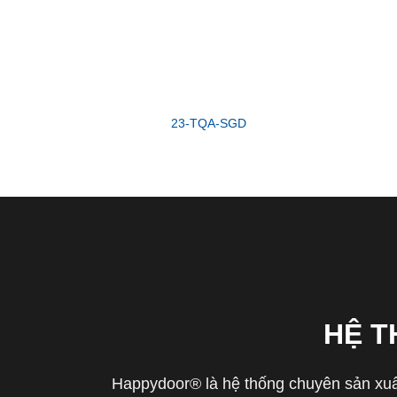
23-TQA-SGD
HỆ 
Happydoor® là hệ thống chuyên sản xuất