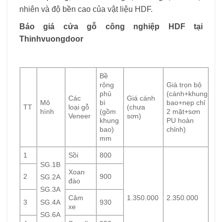
nhiên và độ bền cao của vật liệu HDF.
Báo giá cửa gỗ công nghiệp HDF tại
Thinhvuongdoor
Bề
rộng
Giá trọn bộ
phủ
(cánh+khung
Các
Giá cánh
Mô
bì
bao+nẹp chỉ
TT
loại gỗ
(chưa
hình
(gồm
2 mặt+sơn
Veneer
sơn)
khung
PU hoàn
bao)
chỉnh)
mm
1
Sồi
800
SG.1B
Xoan
2
900
SG.2A
đào
SG.3A
Căm
1.350.000
2.350.000
SG.4A
3
930
xe
SG.6A