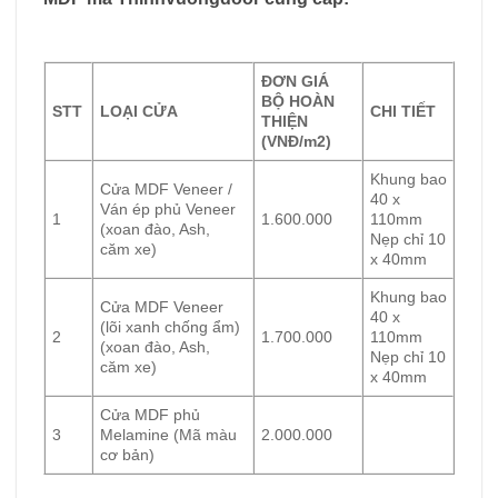
ĐƠN GIÁ
BỘ HOÀN
STT
LOẠI CỬA
CHI TIẾT
THIỆN
(VNĐ/m2)
Khung bao
Cửa MDF Veneer /
40 x
Ván ép phủ Veneer
1
1.600.000
110mm
(xoan đào, Ash,
Nẹp chỉ 10
căm xe)
x 40mm
Khung bao
Cửa MDF Veneer
40 x
(lõi xanh chống ẩm)
2
1.700.000
110mm
(xoan đào, Ash,
Nẹp chỉ 10
căm xe)
x 40mm
Cửa MDF phủ
3
Melamine (Mã màu
2.000.000
cơ bản)