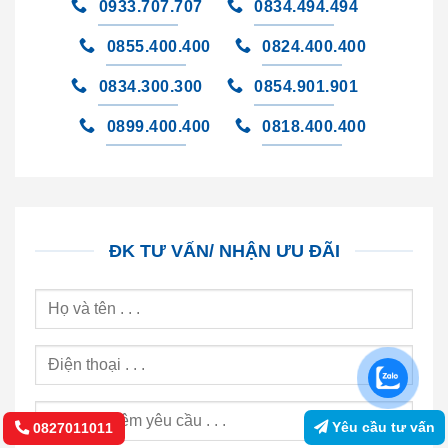
0933.707.707
0834.494.494
0855.400.400
0824.400.400
0834.300.300
0854.901.901
0899.400.400
0818.400.400
ĐK TƯ VẤN/ NHẬN ƯU ĐÃI
Yêu cầu tư vấn
0827011011