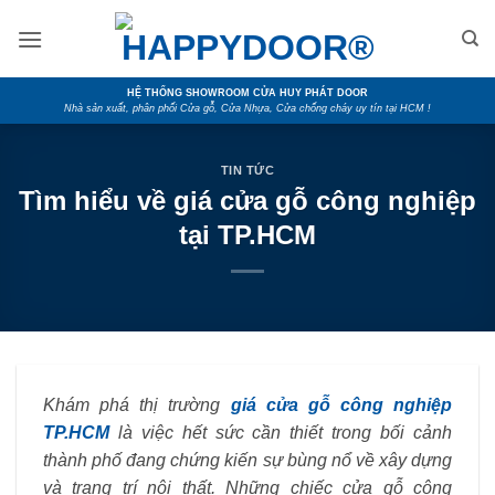
Skip
to
content
HỆ THỐNG SHOWROOM CỬA HUY PHÁT DOOR
Nhà sản xuất, phân phối Cửa gỗ, Cửa Nhựa, Cửa chống cháy uy tín tại HCM !
TIN TỨC
Tìm hiểu về giá cửa gỗ công nghiệp
tại TP.HCM
Khám phá thị trường
giá cửa gỗ công nghiệp
TP.HCM
là việc hết sức cần thiết trong bối cảnh
thành phố đang chứng kiến sự bùng nổ về xây dựng
và trang trí nội thất. Những chiếc cửa gỗ công